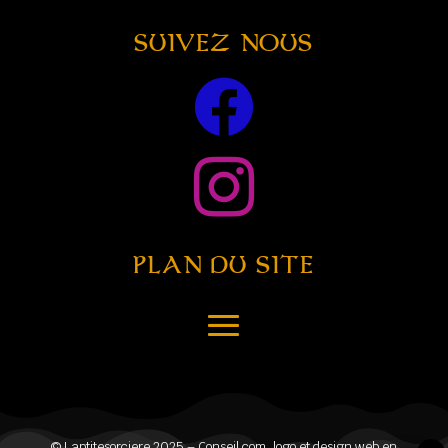
SUIVEZ NOUS


PLAN DU SITE
© Laptitesorciere 2025 – Conseil com, logo et design web en