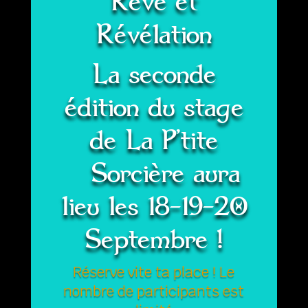
Rêve et
Révélation
La seconde
édition du stage
de La P’tite
Sorcière aura
lieu les 18-19-20
Septembre !
Réserve vite ta place ! Le
nombre de participants est