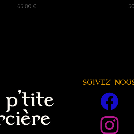
65,00
€
5
SUIVEZ NOU

