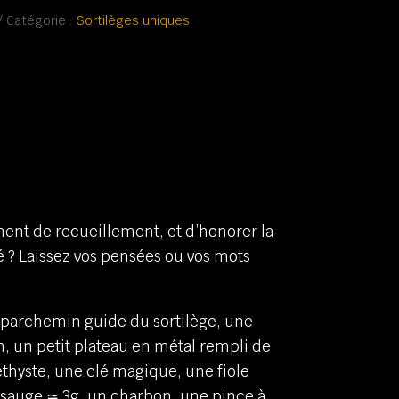
Catégorie :
Sortilèges uniques
ent de recueillement, et d’honorer la
 ? Laissez vos pensées ou vos mots
parchemin guide du sortilège, une
n, un petit plateau en métal rempli de
éthyste, une clé magique, une fiole
 sauge ≃ 3g, un charbon, une pince à