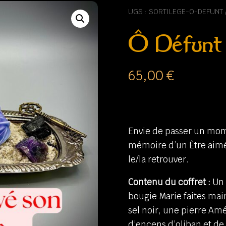
UGS :
SORTILEGE-O-DEFUNT
Ô Défunt
65,00
€
Envie de passer un mom
mémoire d’un Être aimé
le/la retrouver.
Contenu du coffret :
Un 
bougie Marie faites mai
sel noir, une pierre Am
d’encens d’oliban et de