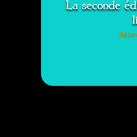
La seconde éd
l
Réserv