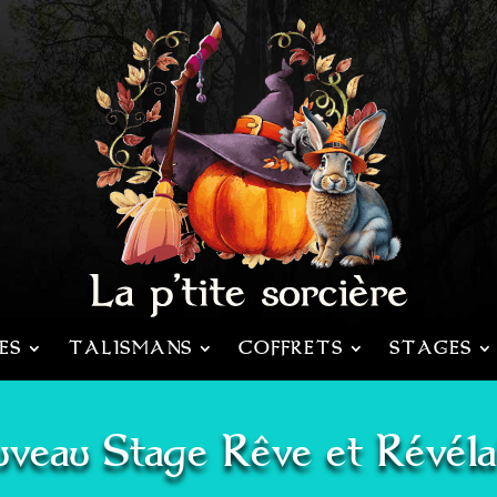
ES
TALISMANS
COFFRETS
STAGES
veau Stage Rêve et Révéla