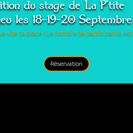
ition du stage de La P’tite
ieu les 18-19-20 Septembre
e vite ta place ! Le nombre de participants est
Réservation