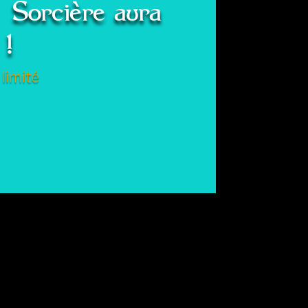
 Sorcière aura
 !
 limité